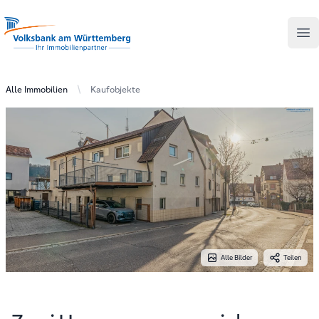
Your Company
Volksbank am Württemberg - Ihr Immobilienpartner
Op
Alle Immobilien
Kaufobjekte
Alle Bilder
Teilen