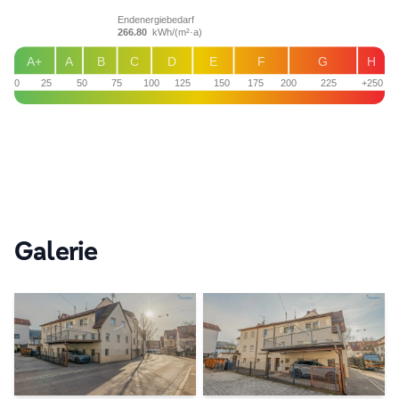
Endenergiebedarf
266.80
kWh/(m²·a)
A+
A
B
C
D
E
F
G
H
0
25
50
75
100
125
150
175
200
225
+250
Galerie