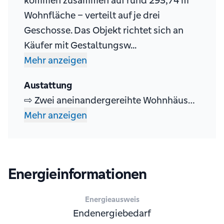
kommen zusammen auf rund 293,74 m²
Wohnfläche – verteilt auf je drei
Geschosse. Das Objekt richtet sich an
Käufer mit Gestaltungsw...
Mehr anzeigen
Austattung
⇨ Zwei aneinandergereihte Wohnhäuser mit eigenen Hausnummern auf zusammenhängenden Grundstücken. ⇨ Gesamtwohnfläche nach WoFlV von 293,74 m², verteilt auf Burgstraße 15 mit 178,80 m² und Burgstraße 17 mit 114,94 m². ⇨ Burgstraße 15 mit Gewölbekeller im Untergeschoss, Wohnebene im Erdgeschoss inklusive Terrasse sowie Wohn-Dachgeschoss mit Essdiele...
Mehr anzeigen
Energieinformationen
Energieausweis
Endenergiebedarf