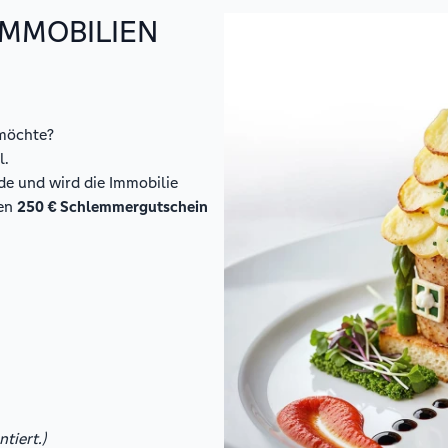
IMMOBILIEN
 möchte?
l.
e und wird die Immobilie
nen
250 € Schlemmergutschein
tiert.)