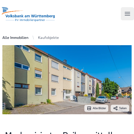
Your Company
Volksbank am Württemberg - Ihr Immobilienpartner
Op
Alle Immobilien
Kaufobjekte
Alle Bilder
Teilen