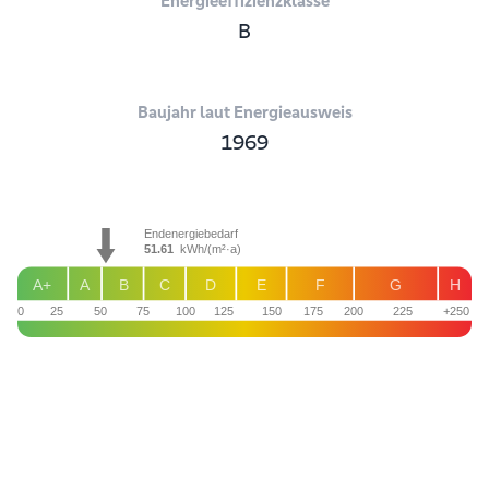
Energieeffizienzklasse
B
Baujahr laut Energieausweis
1969
Endenergiebedarf
51.61
kWh/(m²·a)
A+
A
B
C
D
E
F
G
H
0
25
50
75
100
125
150
175
200
225
+250